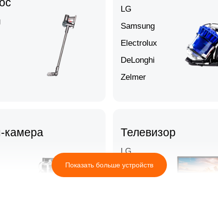
ос
LG
g
Samsung
Electrolux
DeLonghi
Zelmer
-камера
Телевизор
LG
Показать больше устройств
Novex
Doffler
Candy