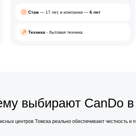
Canon
Стаж
— 17 лет, в компании —
6 лет
Toshiba
ic
HP
Техника
- бытовая техника
Kodak
Xerox
Монитор
Acer
Asus
ему выбирают CanDo в
DEXP
BenQ
исных центров Томска реально обеспечивают честность и 
Dell