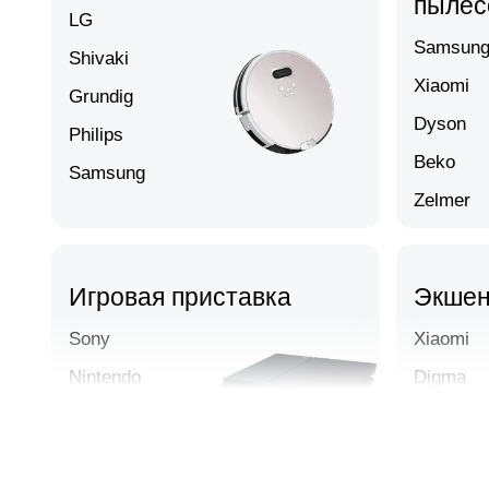
пылес
LG
Samsun
Shivaki
Xiaomi
Grundig
Dyson
Philips
Beko
Samsung
Zelmer
Игровая приставка
Экшен
Sony
Xiaomi
Nintendo
Digma
Xbox
GoPro
DJI