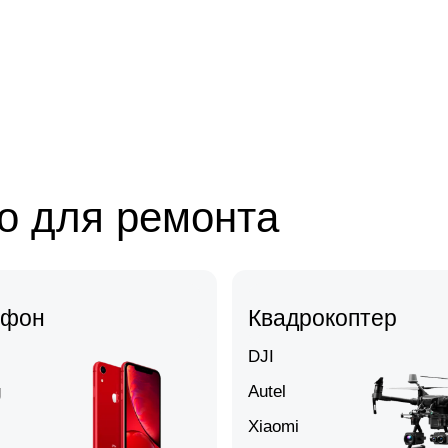
о для ремонта
тфон
Квадрокоптер
DJI
g
Autel
Xiaomi