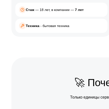
Asus
Canon
Стаж
— 18 лет, в компании —
7 лет
MSI
Nikon
Palit
Panason
Техника
- бытовая техника
Zotac
Xiaomi
Gigabyte
Sony
Планшет
ПК
Acer
Acer
Asus
Ginzzu
🚀 Поч
Huawei
Asus
Honor
Dell
Только единицы серв
Lenovo
MSI