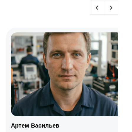
MSI
Источник
бесперебойного
питания
Huawei
APC
IPPON
Irbis
Roland DG
МФУ
Артем Васильев