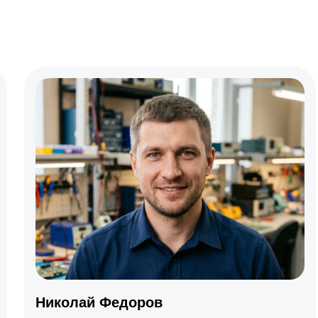
e
GARLYN
еский прицел
Прицел ночного
видения
Зенит
Pulsar
Dedal
Pilad
Yukon
камера
Принтер
Николай Федоров