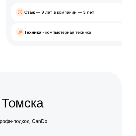
Canon
Стаж
— 9 лет, в компании —
3 лет
HP
Toshiba
Техника
- компьютерная техника
Epson
Kyocera
Электросамокат
Acer
Xiaomi
 Томска
Archos
DEXP
профи-подход. CanDo:
Digma