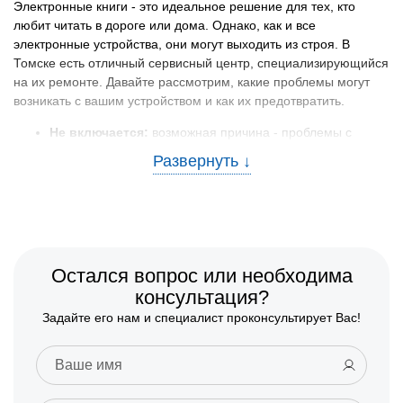
Электронные книги - это идеальное решение для тех, кто
любит читать в дороге или дома. Однако, как и все
электронные устройства, они могут выходить из строя. В
Томске есть отличный сервисный центр, специализирующийся
на их ремонте. Давайте рассмотрим, какие проблемы могут
возникать с вашим устройством и как их предотвратить.
Не включается:
возможная причина - проблемы с
аккумулятором или платой.
Не реагирует на касание:
износ или поломка сенсора.
Проблемы с дисплеем:
появление полос, пятен или
других дефектов изображения.
Как предотвратить поломки?
Остался вопрос или необходима
Чтобы ваше устройство служило долго, следуйте простым
консультация?
рекомендациям:
Задайте его нам и специалист проконсультирует Вас!
Защита от падений:
используйте чехлы или обложки.
Избегайте контакта с влагой:
не читайте рядом с
водой и храните устройство в сухом месте.
Регулярно обновляйте ПО:
это может предотвратить