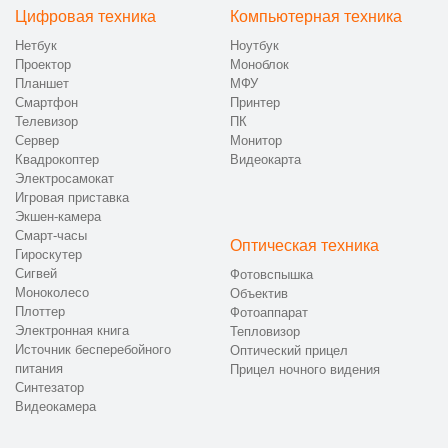
Цифровая техника
Компьютерная техника
Нетбук
Ноутбук
Проектор
Моноблок
Планшет
МФУ
Смартфон
Принтер
Телевизор
ПК
Сервер
Монитор
Квадрокоптер
Видеокарта
Электросамокат
Игровая приставка
Экшен-камера
Смарт-часы
Оптическая техника
Гироскутер
Сигвей
Фотовспышка
Моноколесо
Объектив
Плоттер
Фотоаппарат
Электронная книга
Тепловизор
Источник бесперебойного
Оптический прицел
питания
Прицел ночного видения
Синтезатор
Видеокамера