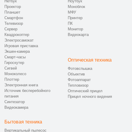
Нетбук
Ноутбук
Проектор
Моноблок
Планшет
МФУ
Смартфон
Принтер
Телевизор
ПК
Сервер
Монитор
Квадрокоптер
Видеокарта
Электросамокат
Игровая приставка
Экшен-камера
Смарт-часы
Оптическая техника
Гироскутер
Сигвей
Фотовспышка
Моноколесо
Объектив
Плоттер
Фотоаппарат
Электронная книга
Тепловизор
Источник бесперебойного
Оптический прицел
питания
Прицел ночного видения
Синтезатор
Видеокамера
Бытовая техника
Вертикальный пылесос