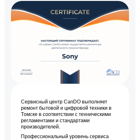
Замена задней панели
Заказать
2450 р
Замена линз
Заказать
2100 р
Замена диска управления
Заказать
3050 р
Замена вспышки
Заказать
1700 р
Юстировка
Заказать
3500 р
Комплексная чистка
Заказать
2900 р
Программный ремонт
Заказать
Сервисный центр CanDO выполняет
ремонт бытовой и цифровой техники в
Томске в соответствии с техническими
регламентами и стандартами
производителей.
Профессиональный уровень сервиса