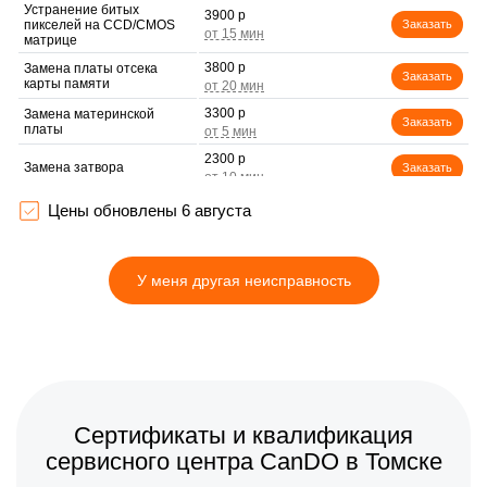
Устранение битых
3900 р
пикселей на CCD/CMOS
Заказать
матрице
3800 р
Замена платы отсека
Заказать
карты памяти
3300 р
Замена материнской
Заказать
платы
2300 р
Замена затвора
Заказать
2200 р
Цены обновлены 6 августа
Замена корпуса
Заказать
2500 р
Замена контроллера
Заказать
питания
У меня другая неисправность
2200 р
Замена дисплея (экрана)
Заказать
2700 р
Замена фокусировочного
Заказать
экрана
2850 р
Замена устройства
Заказать
стабилизации
Сертификаты и квалификация
2700 р
Замена передней панели
Заказать
сервисного центра CanDO в Томске
2100 р