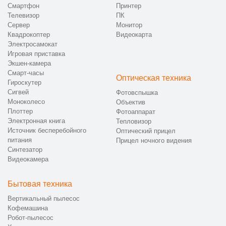
Смартфон
Принтер
Телевизор
ПК
Сервер
Монитор
Квадрокоптер
Видеокарта
Электросамокат
Игровая приставка
Экшен-камера
Смарт-часы
Оптическая техника
Гироскутер
Сигвей
Фотовспышка
Моноколесо
Объектив
Плоттер
Фотоаппарат
Электронная книга
Тепловизор
Источник бесперебойного
Оптический прицел
питания
Прицел ночного видения
Синтезатор
Видеокамера
Бытовая техника
Вертикальный пылесос
Кофемашина
Робот-пылесос