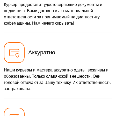
Заказать
датчиков
Курьер предоставит удостоверяющие документы и
подпишет с Вами договор и акт материальной
330 р
Замена сальника
Заказать
заварочного блока
ответственности за принимаемый на диагностику
400 р
Очистка кофемашины от
кофемашины. Нам нечего скрывать!
Заказать
накипи
520 р
Ремонт насоса
Заказать
кофемашины
Ремонт
580 р
микровыключателя
Заказать
кофемашины
Аккуратно
590 р
Ремонт заварного блока
Заказать
700 р
Наши курьеры и мастера аккуратно одеты, вежливы и
Чистка клапана
Заказать
образованны. Только славянской внешности. Они
головой отвечают за Вашу технику. Их ответственность
застрахована.