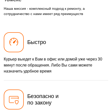
790 р
Наша миссия - комплексный подход к ремонту, а
Настройка кофемашины
Заказать
сотрудничество с нами имеет ряд преимуществ
500 р
Замена или ремонт
Заказать
пароблока
590 р
Ремонт капучинатора
Заказать
600 р
Ремонт мультиклапана
Заказать
Быстро
560 р
Комплексная
Заказать
профилактика
Курьер выедет к Вам в офис или домой уже через 30
600 р
Ремонт электромагнитного
Заказать
клапана
минут после обращения. Либо Вы сами можете
480 р
Замена щёток
назначить удобное время
Заказать
электродвигателя
300 р
Замена трубок
Заказать
кофемашины
790 р
Прошивка кофемашины
Заказать
Безопасно и
590 р
по закону
Чистка с разбором
Заказать
кофемашины
280 р
Замена или ремонт