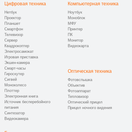
Цифровая техника
Компьютерная техника
Нетбук
Ноутбук
Проектор
Моноблок
Планшет
МФУ
Смартфон
Принтер
Телевизор
ПК
Сервер
Монитор
Квадрокоптер
Видеокарта
Электросамокат
Игровая приставка
Экшен-камера
Смарт-часы
Оптическая техника
Гироскутер
Сигвей
Фотовспышка
Моноколесо
Объектив
Плоттер
Фотоаппарат
Электронная книга
Тепловизор
Источник бесперебойного
Оптический прицел
питания
Прицел ночного видения
Синтезатор
Видеокамера