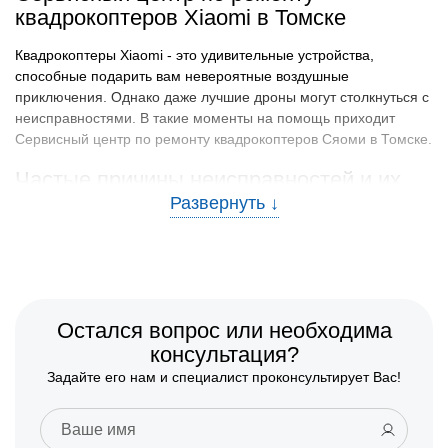
квадрокоптеров Xiaomi в Томске
Квадрокоптеры Xiaomi - это удивительные устройства,
способные подарить вам невероятные воздушные
приключения. Однако даже лучшие дроны могут столкнуться с
неисправностями. В такие моменты на помощь приходит
Сервисный центр по ремонту квадрокоптеров Сяоми в Томске.
Частые причины неисправностей и их
предотвращение
Давайте рассмотрим, почему квадрокоптеры могут выходить
из строя и как этого избежать:
Повреждение пропеллеров:
Чаще всего это
происходит при неосторожных посадках или
Остался вопрос или необходима
столкновениях. Для предотвращения этой проблемы
консультация?
летайте в безопасных местах и избегайте близких
Задайте его нам и специалист проконсультирует Вас!
контактов с препятствиями.
Проблемы с батареей:
Если батарея не заряжается
или быстро разряжается, это может быть следствием
неправильного хранения. Храните батареи в