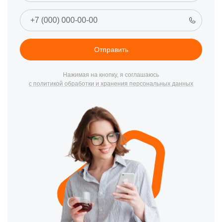
прохладных местах и не заряжайте их слишком долго.
Калибровка необходима:
Периодически калибруйте
дрон, чтобы он точно определял свое положение в
воздухе.
Отправить
Как заказать услуги по ремонту?
Если ваш квадрокоптер Xiaomi нуждается в ремонте, не
Нажимая на кнопку, я соглашаюсь
с политикой обработки и хранения персональных данных
откладывайте это на потом. Свяжитесь с нами по телефону +7
(800) 301-33-69 или посетите наш офис по адресу улица
Степана Разина, 19. Наши специалисты готовы помочь вам
быстро и профессионально восстановить вашего дрона.
Почему выбирают наш сервисный центр?
Мы гордимся предоставлением следующих преимуществ:
Опытные специалисты:
Наши мастера имеют богатый
опыт ремонта квадрокоптеров Xiaomi.
Быстрый ремонт:
Мы понимаем, как важен ваш дрон,
поэтому стремимся к оперативности в ремонте.
Использование оригинальных запчастей:
Мы
используем только оригинальные или