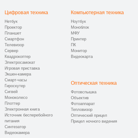
Цифровая техника
Компьютерная техника
Нетбук
Ноутбук
Проектор
Моноблок
Планшет
МФУ
Смартфон
Принтер
Телевизор
ПК
Сервер
Монитор
Квадрокоптер
Видеокарта
Электросамокат
Игровая приставка
Экшен-камера
Смарт-часы
Оптическая техника
Гироскутер
Сигвей
Фотовспышка
Моноколесо
Объектив
Плоттер
Фотоаппарат
Электронная книга
Тепловизор
Источник бесперебойного
Оптический прицел
питания
Прицел ночного видения
Синтезатор
Видеокамера