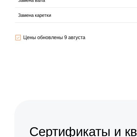
Замена вала
Замена каретки
Ремонт автоподатчика
Цены обновлены 9 августа
Замена абсорбера
Замена лазера
Замена блока питания
Чистка блока проявки
Сертификаты и к