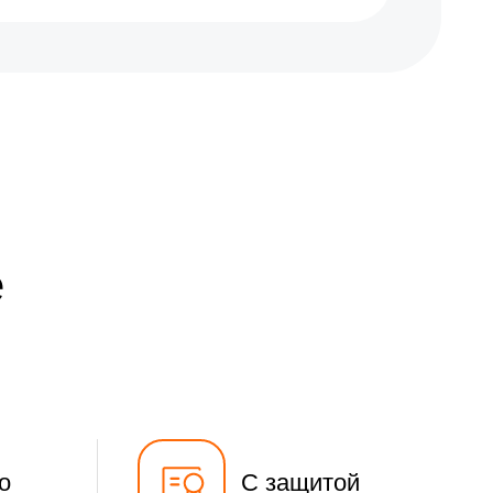
е
о
С защитой