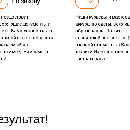
по закону
 предоставит
Наши курьеры и мастера
веряющие документы и
аккуратно одеты, вежлив
ет с Вами договор и акт
образованны. Только
альной ответственности
славянской внешности. 
нимаемый на
головой отвечают за Ва
стику мфу. Нам нечего
технику. Их ответственно
ть!
застрахована.
езультат!