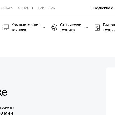
Ежедневно с 9
ОПЛАТА
КОНТАКТЫ
ПАРТНЁРАМ
Компьютерная
Оптическая
Быто
техника
техника
техни
ке
я ремонта
20 мин