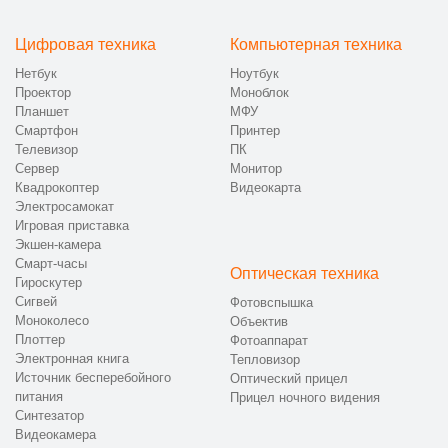
Цифровая техника
Компьютерная техника
Нетбук
Ноутбук
Проектор
Моноблок
Планшет
МФУ
Смартфон
Принтер
Телевизор
ПК
Сервер
Монитор
Квадрокоптер
Видеокарта
Электросамокат
Игровая приставка
Экшен-камера
Смарт-часы
Оптическая техника
Гироскутер
Сигвей
Фотовспышка
Моноколесо
Объектив
Плоттер
Фотоаппарат
Электронная книга
Тепловизор
Источник бесперебойного
Оптический прицел
питания
Прицел ночного видения
Синтезатор
Видеокамера