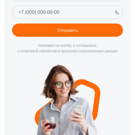
Проблемы с подсветкой
- могут вызывать
неравномерное освещение экрана или его полное
отсутствие.
Засорение вентиляционных отверстий
- приводит к
перегреву и, как следствие, к выходу из строя элементов
Отправить
монитора.
Неисправность электронных компонентов
- может
Нажимая на кнопку, я соглашаюсь
вызывать проблемы с изображением, его искажением
с политикой обработки и хранения персональных данных
или отсутствием.
Способы предотвращения
Регулярная чистка
- уберите пыль и грязь с
вентиляционных отверстий.
Использование стабилизатора напряжения
- защитит
от резких скачков напряжения.
Избегайте механических повреждений
- размещайте
монитор в безопасном месте, где он будет защищен от
ударов и падений.
Регулярный осмотр
- обращайте внимание на первые
признаки неисправности и обращайтесь к
специалистам.