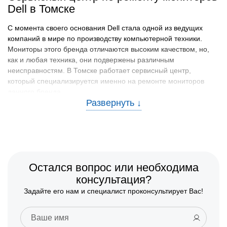
Dell в Томске
С момента своего основания Dell стала одной из ведущих
компаний в мире по производству компьютерной техники.
Мониторы этого бренда отличаются высоким качеством, но,
как и любая техника, они подвержены различным
неисправностям. В Томске работает сервисный центр,
который специализируется именно на ремонте мониторов
данного бренда.
Наиболее частые причины
неисправностей и способы их
предотвращения
При длительной эксплуатации мониторы Dell, как и любая
Остался вопрос или необходима
другая техника, могут выходить из строя по разным причинам.
Однако определенные проблемы встречаются чаще всего.
консультация?
Задайте его нам и специалист проконсультирует Вас!
Причины неисправностей
Механические повреждения
- часто становятся
причиной обрывов, трещин или других дефектов.