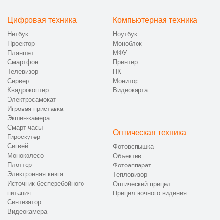
Цифровая техника
Компьютерная техника
Нетбук
Ноутбук
Проектор
Моноблок
Планшет
МФУ
Смартфон
Принтер
Телевизор
ПК
Сервер
Монитор
Квадрокоптер
Видеокарта
Электросамокат
Игровая приставка
Экшен-камера
Смарт-часы
Оптическая техника
Гироскутер
Сигвей
Фотовспышка
Моноколесо
Объектив
Плоттер
Фотоаппарат
Электронная книга
Тепловизор
Источник бесперебойного
Оптический прицел
питания
Прицел ночного видения
Синтезатор
Видеокамера