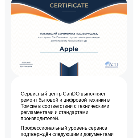
700 р
Замена шлейфа
Заказать
1500 р
Ремонт южного моста
Заказать
820 р
Настройка ОС
Заказать
500 р
Замена разъема питания
Заказать
990 р
Чистка от пыли
Заказать
990 р
Замена тачпада
Заказать
990 р
Замена клавиатуры
Заказать
2490 р
Сервисный центр CanDO выполняет
Замена видеокарты
Заказать
ремонт бытовой и цифровой техники в
Томске в соответствии с техническими
регламентами и стандартами
производителей.
Профессиональный уровень сервиса
подтверждён следующими документами