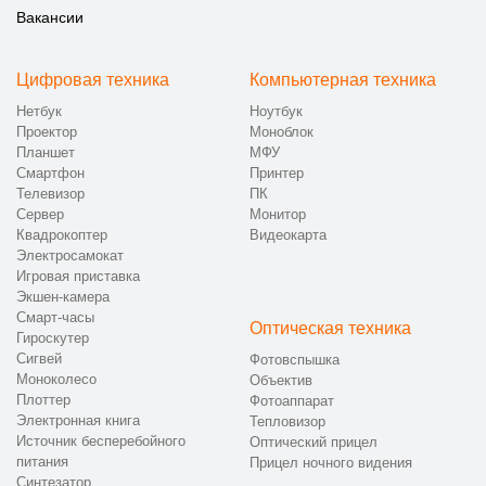
Вакансии
Цифровая техника
Компьютерная техника
Нетбук
Ноутбук
Проектор
Моноблок
Планшет
МФУ
Смартфон
Принтер
Телевизор
ПК
Сервер
Монитор
Квадрокоптер
Видеокарта
Электросамокат
Игровая приставка
Экшен-камера
Смарт-часы
Оптическая техника
Гироскутер
Сигвей
Фотовспышка
Моноколесо
Объектив
Плоттер
Фотоаппарат
Электронная книга
Тепловизор
Источник бесперебойного
Оптический прицел
питания
Прицел ночного видения
Синтезатор