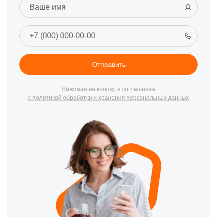
из строя и требовать замены.
Для профилактики неисправностей рекомендуется регулярно
чистить устройство от пыли, обновлять операционную
систему, избегать попадания жидкости и использовать
антивирусное ПО.
Отправить
Контакт с сервисным центром
Если вдруг ваш лептоп начал демонстрировать признаки
Нажимая на кнопку, я соглашаюсь
неисправности, не стоит затягивать с посещением
с политикой обработки и хранения персональных данных
специалиста. В Томске есть место, где вам помогут: наш
сервисный центр. Для заказа услуги или получения
консультации вы всегда можете позвонить по номеру +7 (800)
301-33-69 или прийти к нам по адресу:улица Степана Разина,
19
Преимущества нашего центра
Мы гордимся своей репутацией и предлагаем клиентам
только высший стандарт обслуживания. Наши мастера
постоянно обучаются, чтобы быть в курсе последних
новшеств, и мы гарантируем качество проведенного ремонта.