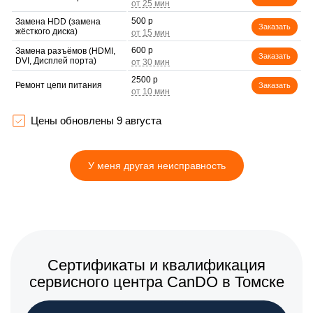
500 р
Замена HDD (замена
Заказать
жёсткого диска)
600 р
Замена разъёмов (HDMI,
Заказать
DVI, Дисплей порта)
2500 р
Ремонт цепи питания
Заказать
700 р
Замена Wi-Fi
Заказать
Цены обновлены 9 августа
2750 р
Замена северного моста
Заказать
У меня другая неисправность
620 р
Замена аккумулятора
Заказать
1490 р
Замена SSD
Заказать
1300 р
Ремонт
Заказать
мультиконтроллера
450 р
Установка драйверов
Сертификаты и квалификация
Заказать
Windows
сервисного центра CanDO в Томске
750 р
Ремонт вебкамеры
Заказать