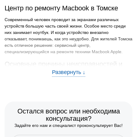
Центр по ремонту Macbook в Томске
Современный человек проводит за экранами различных
устройств большую часть своей жизни. Особое место среди
них занимает ноутбук. И когда устройство внезапно
отказывает, понимаешь, как это неудобно. Для жителей Томска
есть отличное решение: сервисный центр,
специализирующийся на ремонте техники Macbook Apple.
Основные причины неисправностей и
методы предотвращения
Часто владельцы Макбуков сталкиваются с определенными
проблемами, вызывающими необходимость обратиться в
сервис. Какие же это проблемы?
Падения, удары, контакт с водой могут стать причиной
Остался вопрос или необходима
серьезных неисправностей.
консультация?
Неправильная установка программ, вирусы или ошибки
Задайте его нам и специалист проконсультирует Вас!
в системе.
С течением времени элементы ноутбука могут выходить