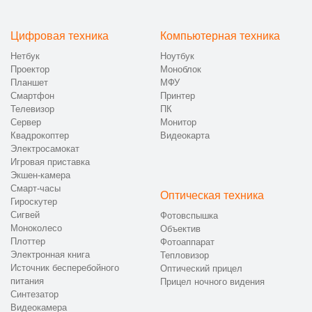
Цифровая техника
Компьютерная техника
Нетбук
Ноутбук
Проектор
Моноблок
Планшет
МФУ
Смартфон
Принтер
Телевизор
ПК
Сервер
Монитор
Квадрокоптер
Видеокарта
Электросамокат
Игровая приставка
Экшен-камера
Смарт-часы
Оптическая техника
Гироскутер
Сигвей
Фотовспышка
Моноколесо
Объектив
Плоттер
Фотоаппарат
Электронная книга
Тепловизор
Источник бесперебойного
Оптический прицел
питания
Прицел ночного видения
Синтезатор
Видеокамера