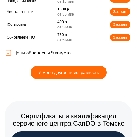
попадания влаги
1300 р
Чистка от пыли
Заказать
400 р
Юстировка
Заказать
750 р
Обновление ПО
Заказать
400 р
Замена корпуса
Заказать
Цены обновлены 9 августа
1100 р
Настройка автофокуса
Заказать
У меня другая неисправность
1200 р
Замена узла диафрагмы
Заказать
400 р
Установка подвеса
Заказать
500 р
Замена электронной
Заказать
платы
1150 р
Сертификаты и квалификация
Ремонт узла автофокуса
Заказать
сервисного центра CanDO в Томске
1200 р
Замена переходных
Заказать
шлейфов