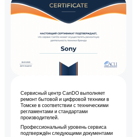
900 р
Устранение механических
Заказать
повреждений
900 р
Ремонт электроники
Заказать
Ремонт шлейфа
600 р
оптического
Заказать
стабилизатора
800 р
Ремонт передней линзы
Заказать
объектива
1900 р
Ремонт механических
Заказать
узлов
400 р
Ремонт кольца
Заказать
зуммирования
550 р
Разблокировка
Заказать
заклинивания
Сервисный центр CanDO выполняет
1150 р
Протяжка соединений
Заказать
трансфокатора
ремонт бытовой и цифровой техники в
Томске в соответствии с техническими
900 р
Замена светофильтра
Заказать
регламентами и стандартами
производителей.
Профессиональный уровень сервиса
подтверждён следующими документами