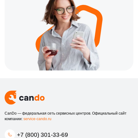
прицела.
Как заказать услугу?
Связаться с нами очень просто. Для заказа услуги или
консультации вы можете позвонить по номеру +7 (800) 301-33-
69 или посетить наш офис по адресу улица Степана Разина,
19 в Томске. Мы всегда готовы помочь вам!
Не допускайте, чтобы мелкая поломка лишила вас
возможности использовать оптический прицел. Обращайтесь к
профессионалам в Томске!
CanDo — федеральная сеть сервисных центров. Официальный сайт
компании:
service-cando.ru
+7 (800) 301-33-69