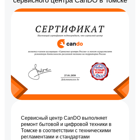
сервисного центра CanDO в Томске
1100 р
Замена матрицы
Заказать
Ремонт встроенного
750 р
дальнометра и других
Заказать
устройств
590 р
Замена аккумулятора
Заказать
590 р
Ремонт контроллеров
Заказать
900 р
Замена CORE
Заказать
650 р
Ремонт Wi-Fi
Заказать
650 р
Восстановление питания
Заказать
2000 р
Ремонт оптики
Заказать
650 р
Замена шим контроллера
Заказать
Сервисный центр CanDO выполняет
ремонт бытовой и цифровой техники в
Томске в соответствии с техническими
регламентами и стандартами