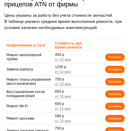
прицелов ATN от фирмы
Цены указаны за работу без учета стоимости запчастей.
В таблице указано среднее время выполнения ремонта, при
условии наличия необходимых комплектующей.
Стоимость, руб
Наименование услуги
Время ремонта
450 р
Ремонт капиллярной
Заказать
трубки
1250 р
Замена корпуса
Заказать
750 р
Ремонт платы управления
Заказать
(восстановление)
650 р
Восстановление после
Заказать
попадания влаги
650 р
Ремонт Wi-Fi
Заказать
590 р
Ремонт разъема
Заказать
750 р
Замена дисплея (экрана)
Заказать