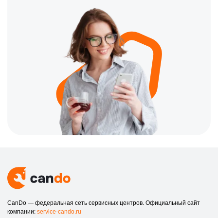
Если у вас возникли вопросы или необходим ремонт, не
стесняйтесь связаться с нами. Мы всегда рады помочь.
Адрес нашего офиса: улица Степана Разина, 19
Номер телефона для связи: +7 (800) 301-33-69
Преимущества обращения к нам
Выбирая наш сервисный центр, вы получаете:
Гарантированное качество:
все работы проводятся
профессиональными мастерами с использованием
оригинальных комплектующих.
Быстрый ремонт:
мы понимаем, насколько важно
быстро вернуть вашему прицелу рабочее состояние.
Гарантию на услуги:
мы уверены в своей работе и
предоставляем гарантию на все проведенные
ремонтные работы.
Доверьте свой оптический прицел ATN профессионалам.
Обращайтесь в наш сервисный центр в Томске!
CanDo — федеральная сеть сервисных центров. Официальный сайт
компании:
service-cando.ru