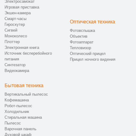
Электросамокат
Игровая приставка
Экшен-камера
Смарт-часы
Оптическая техника
Гироскутер
Сигвей
Фотовспышка
Моноколесо
Объектив
Плоттер
Фотоаппарат
Электронная книга
Тепловизор
Источник бесперебойного
Оптический прицел
питания
Прицел ночного видения
Синтезатор
Видеокамера
Бытовая техника
Вертикальный пылесос
Кофемашина
Робот-пылесос
Холодильник
Стиральная машина
Пылесос
Варочная панель
Духовой шкаф