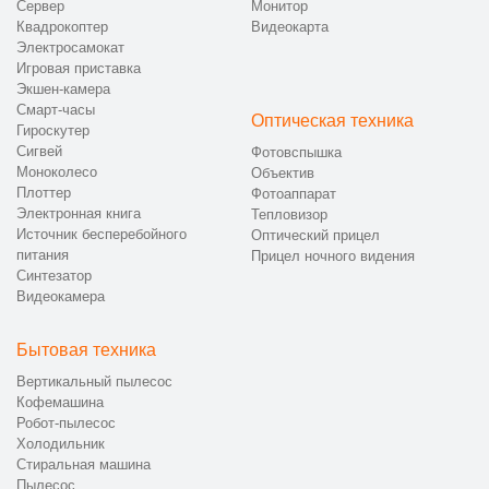
Сервер
Монитор
Квадрокоптер
Видеокарта
Электросамокат
Игровая приставка
Экшен-камера
Смарт-часы
Оптическая техника
Гироскутер
Сигвей
Фотовспышка
Моноколесо
Объектив
Плоттер
Фотоаппарат
Электронная книга
Тепловизор
Источник бесперебойного
Оптический прицел
питания
Прицел ночного видения
Синтезатор
Видеокамера
Бытовая техника
Вертикальный пылесос
Кофемашина
Робот-пылесос
Холодильник
Стиральная машина
Пылесос