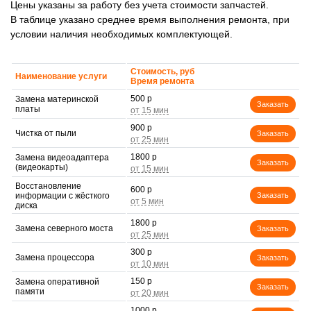
Цены указаны за работу без учета стоимости запчастей.
В таблице указано среднее время выполнения ремонта, при
условии наличия необходимых комплектующей.
Стоимость, руб
Наименование услуги
Время ремонта
500 р
Замена материнской
Заказать
платы
900 р
Чистка от пыли
Заказать
1800 р
Замена видеоадаптера
Заказать
(видеокарты)
Восстановление
600 р
информации с жёсткого
Заказать
диска
1800 р
Замена северного моста
Заказать
300 р
Замена процессора
Заказать
150 р
Замена оперативной
Заказать
памяти
1000 р