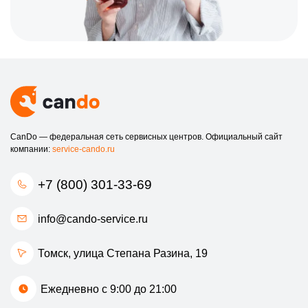
Наши мастера имеют многолетний опыт работы и постоянно
повышают свою квалификацию, чтобы быть на высоте в любой
ситуации.
Не допускайте, чтобы проблемы с принтером становились
препятствием в вашей работе. Обратитесь к нам, и мы вернем
вашему оборудованию надежную работу!
CanDo — федеральная сеть сервисных центров. Официальный сайт
компании:
service-cando.ru
+7 (800) 301-33-69
info@cando-service.ru
Томск, улица Степана Разина, 19
Ежедневно с 9:00 до 21:00