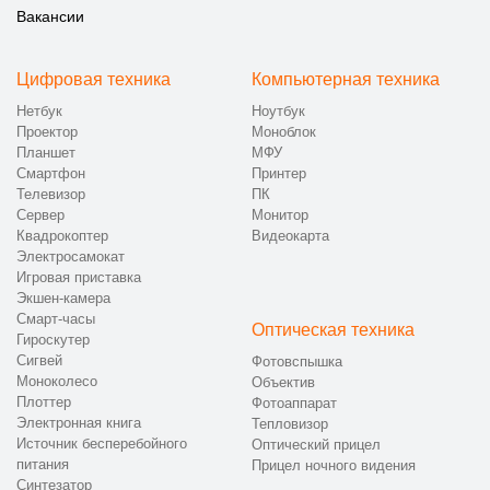
Вакансии
Цифровая техника
Компьютерная техника
Нетбук
Ноутбук
Проектор
Моноблок
Планшет
МФУ
Смартфон
Принтер
Телевизор
ПК
Сервер
Монитор
Квадрокоптер
Видеокарта
Электросамокат
Игровая приставка
Экшен-камера
Смарт-часы
Оптическая техника
Гироскутер
Сигвей
Фотовспышка
Моноколесо
Объектив
Плоттер
Фотоаппарат
Электронная книга
Тепловизор
Источник бесперебойного
Оптический прицел
питания
Прицел ночного видения
Синтезатор