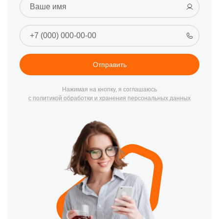
Чтобы предотвратить эти проблемы, рекомендуется регулярно
проводить профилактическое обслуживание, использовать
качественную бумагу и чернила, а также следить за
состоянием драйверов и программного обеспечения.
Заказ услуг по ремонту в Томске
Отправить
Если ваш принтер вдруг вышел из строя, не беспокойтесь.
Свяжитесь с нами по номеру +7 (800) 301-33-69 или
приходите в наш сервисный центр по адресу улица Степана
Нажимая на кнопку, я соглашаюсь
с политикой обработки и хранения персональных данных
Разина, 19. Мы проведем быструю диагностику и выполним
качественный ремонт в кратчайшие сроки.
Почему выбирают наш сервисный
центр?
Обратившись в наш сервисный центр в Томске, вы получите:
Гарантию качества
Профессиональный подход
Быстрое решение проблем
Конкурентные цены