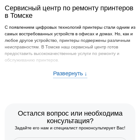
Сервисный центр по ремонту принтеров
в Томске
С появлением цифровых технологий принтеры стали одним из
самых востребованных устройств в офисах и домах. Но, как и
любое другое устройство, принтеры подвержены различным
неисправностям. В Томске наш сервисный центр готов
предоставить высококачественные услуги по ремонту и
обслуживанию принтеров.
Частые неисправности принтеров и
способы их предотвратить
Существует ряд распространенных проблем, с которыми
сталкиваются владельцы принтеров:
Засорение и застревание бумаги
Остался вопрос или необходима
Неравномерное или блеклое нанесение чернил
консультация?
Проблемы с соединением
Задайте его нам и специалист проконсультирует Вас!
Неисправность картриджа или блока питания