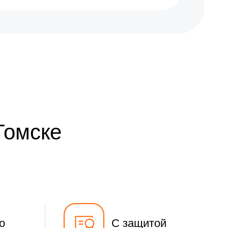
Томске
о
С защитой