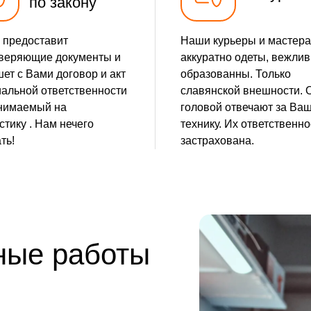
по закону
 предоставит
Наши курьеры и мастера
веряющие документы и
аккуратно одеты, вежлив
ет с Вами договор и акт
образованны. Только
альной ответственности
славянской внешности. 
нимаемый на
головой отвечают за Ва
стику . Нам нечего
технику. Их ответственно
ть!
застрахована.
ные работы