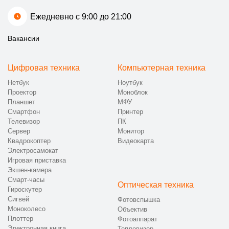
Ежедневно с 9:00 до 21:00
Вакансии
Цифровая техника
Компьютерная техника
Нетбук
Ноутбук
Проектор
Моноблок
Планшет
МФУ
Смартфон
Принтер
Телевизор
ПК
Сервер
Монитор
Квадрокоптер
Видеокарта
Электросамокат
Игровая приставка
Экшен-камера
Смарт-часы
Оптическая техника
Гироскутер
Сигвей
Фотовспышка
Моноколесо
Объектив
Плоттер
Фотоаппарат
Электронная книга
Тепловизор