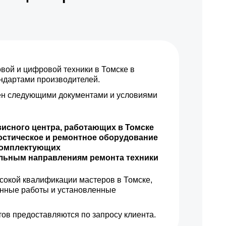
1700 р
Заказать
500 р
Заказать
ой и цифровой техники в Томске в
800 р
Заказать
андартами производителей.
н следующими документами и условиями
450 р
Заказать
500 р
Заказать
висного центра, работающих в Томске
остическое и ремонтное оборудование
1250 р
Заказать
комплектующих
ильным направлениям ремонта техники
800 р
Заказать
сокой квалификации мастеров в Томске,
енные работы и установленные
900 р
Заказать
ов предоставляются по запросу клиента.
550 р
Заказать