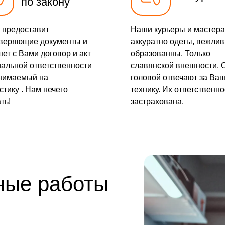
по закону
от 15 мин
 предоставит
Наши курьеры и мастера
от 20 мин
веряющие документы и
аккуратно одеты, вежлив
ет с Вами договор и акт
образованны. Только
от 5 мин
альной ответственности
славянской внешности. 
нимаемый на
головой отвечают за Ва
от 10 мин
стику . Нам нечего
технику. Их ответственно
ть!
застрахована.
от 30 мин
от 5 мин
от 10 мин
ные работы
от 20 мин
от 5 мин