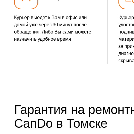
Ремонт матрицы
Курьер выедет к Вам в офис или
Курьер
Ремонт после перегрева
домой уже через 30 минут после
удосто
обращения. Либо Вы сами можете
подпиш
Замена лампы на светодиод
назначить удобное время
матери
за при
Замена зеркального тоннеля
диагно
скрыва
Замена оптического блока
Юстировка оптики
Замена системы накала лампы
Гарантия на ремонт
Замена балластера
CanDo в Томске
Замена колеса цветофильтров