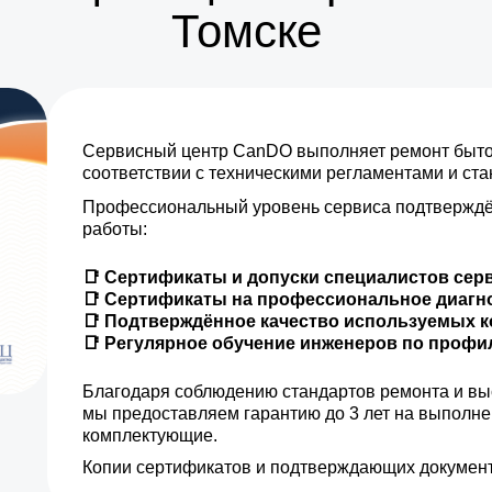
Томске
от 35 мин
от 10 мин
Сервисный центр CanDO выполняет ремонт бытов
от 5 мин
соответствии с техническими регламентами и ст
Профессиональный уровень сервиса подтверждё
от 25 мин
работы:
от 10 мин
📑 Сертификаты и допуски специалистов сер
📑 Сертификаты на профессиональное диагн
от 30 мин
📑 Подтверждённое качество используемых 
📑 Регулярное обучение инженеров по проф
от 35 мин
Благодаря соблюдению стандартов ремонта и вы
мы предоставляем гарантию до 3 лет на выполн
от 10 мин
комплектующие.
Копии сертификатов и подтверждающих документ
от 35 мин