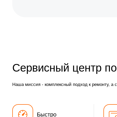
Чистка проектора
Ремонт системной платы
Устранение ошибок
Ремонт после залития
Замена шнура
Сервисный центр по
Замена датчика
Наша миссия - комплексный подход к ремонту, а 
Замена дисплея
Замена HDMI разъема
Замена платы сопряжения
Быстро