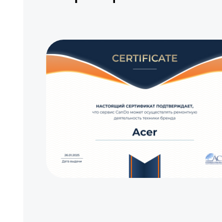
Замена светофильтра
Настройка
Замена лазера
Чистка оптической системы
Замена лампы подсветки
Замена светодиода
Замена поляризатора
Замена DMD-чипа
Ремонт кнопок управления