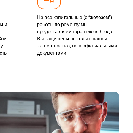
1100 р
Заказать
На все капитальные (с “железом”)
1900 р
Заказать
ы и
работы по ремонту мы
предоставляем гарантию в 3 года.
750 р
Заказать
Они
Вы защищены не только нашей
шу
экспертностью, но и официальными
1950 р
Заказать
сть
документами!
1000 р
Заказать
1900 р
Заказать
1800 р
Заказать
1400 р
Заказать
1000 р
Заказать