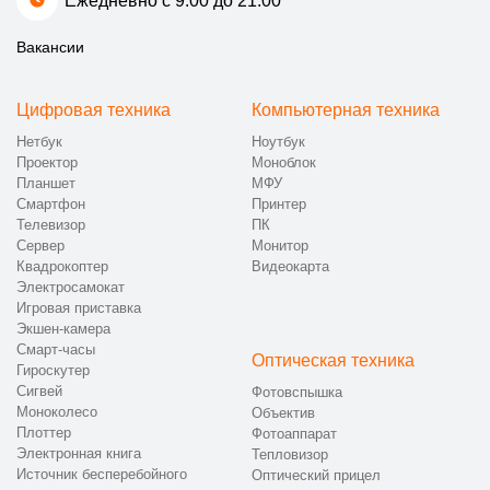
Ежедневно с 9:00 до 21:00
Вакансии
Цифровая техника
Компьютерная техника
Нетбук
Ноутбук
Проектор
Моноблок
Планшет
МФУ
Смартфон
Принтер
Телевизор
ПК
Сервер
Монитор
Квадрокоптер
Видеокарта
Электросамокат
Игровая приставка
Экшен-камера
Смарт-часы
Оптическая техника
Гироскутер
Сигвей
Фотовспышка
Моноколесо
Объектив
Плоттер
Фотоаппарат
Электронная книга
Тепловизор
Источник бесперебойного
Оптический прицел