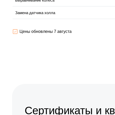
Выравнивание колеса
Замена датчика холла
Гидроизоляция
Цены обновлены 7 августа
Замена платы управления (мат.платы, мейн платы)
Замена камеры
Замена аккумулятора
Замена корпуса
Замена динамика
Выравнивание ступицы
Сертификаты и к