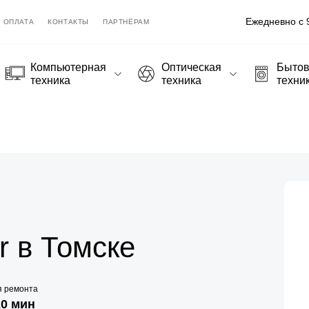
Ежедневно с 9
ОПЛАТА
КОНТАКТЫ
ПАРТНЁРАМ
Компьютерная
Оптическая
Быто
техника
техника
техни
r в Томске
я ремонта
20 мин