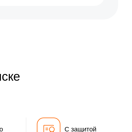
мске
о
С защитой