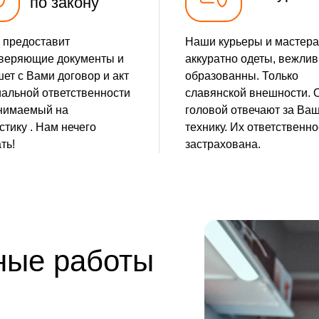
по закону
 предоставит
Наши курьеры и мастера
веряющие документы и
аккуратно одеты, вежлив
ет с Вами договор и акт
образованны. Только
альной ответственности
славянской внешности. 
нимаемый на
головой отвечают за Ва
стику . Нам нечего
технику. Их ответственно
ть!
застрахована.
ные работы