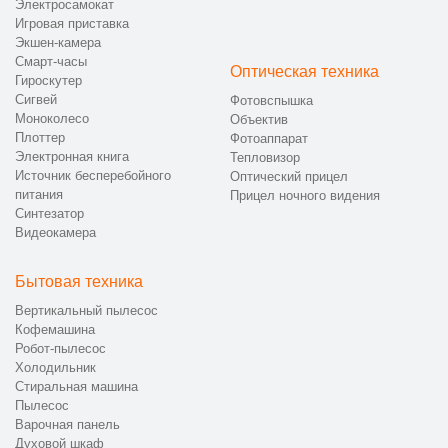
Электросамокат
Игровая приставка
Экшен-камера
Смарт-часы
Оптическая техника
Гироскутер
Сигвей
Фотовспышка
Моноколесо
Объектив
Плоттер
Фотоаппарат
Электронная книга
Тепловизор
Источник бесперебойного
Оптический прицел
питания
Прицел ночного видения
Синтезатор
Видеокамера
Бытовая техника
Вертикальный пылесос
Кофемашина
Робот-пылесос
Холодильник
Стиральная машина
Пылесос
Варочная панель
Духовой шкаф