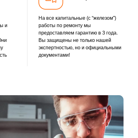
2500 р
Заказать
На все капитальные (с “железом”)
1800 р
Заказать
ы и
работы по ремонту мы
предоставляем гарантию в 3 года.
750 р
Заказать
Они
Вы защищены не только нашей
шу
экспертностью, но и официальными
2430 р
Заказать
сть
документами!
1000 р
Заказать
1000 р
Заказать
1100 р
Заказать