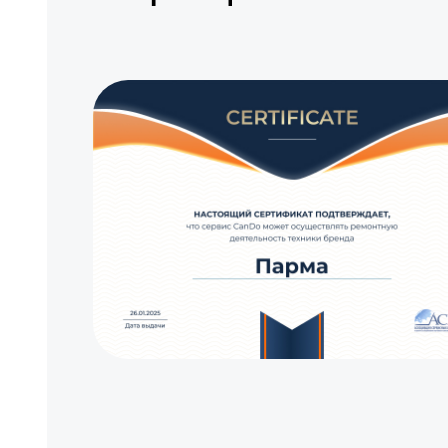
Замена/Pемонт шнека
Замена/Pемонт топливопровода
Ремонт топливных мембран
Замена/Pемонт стартера
Замена расходных материалов карбюратора
Замена шины на колесном диске
Замена ремней
Смазка втулок
Чистка снегоуборщика