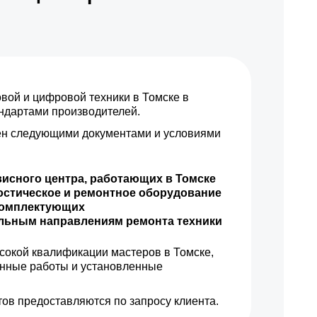
1580 р
Заказать
900 р
Заказать
ой и цифровой техники в Томске в
1500 р
Заказать
андартами производителей.
н следующими документами и условиями
720 р
Заказать
1000 р
Заказать
висного центра, работающих в Томске
остическое и ремонтное оборудование
1000 р
Заказать
комплектующих
ильным направлениям ремонта техники
1100 р
Заказать
сокой квалификации мастеров в Томске,
енные работы и установленные
600 р
Заказать
ов предоставляются по запросу клиента.
600 р
Заказать