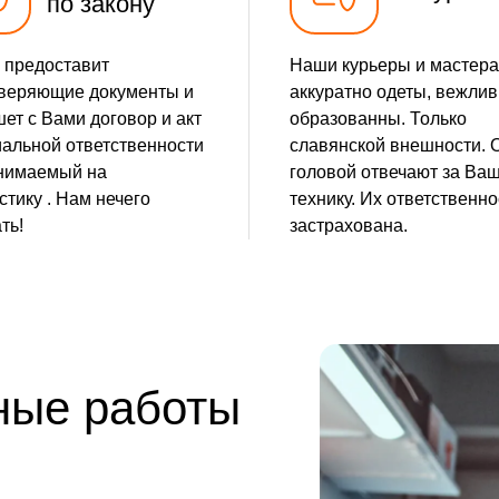
по закону
от 5 мин
 предоставит
Наши курьеры и мастера
от 5 мин
веряющие документы и
аккуратно одеты, вежлив
ет с Вами договор и акт
образованны. Только
от 20 мин
альной ответственности
славянской внешности. 
нимаемый на
головой отвечают за Ва
от 25 мин
стику . Нам нечего
технику. Их ответственно
ть!
застрахована.
от 25 мин
от 30 мин
от 20 мин
ные работы