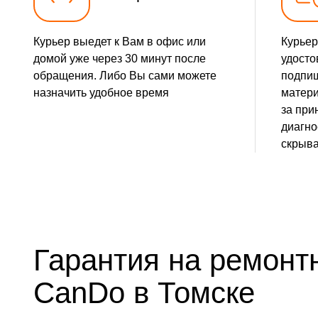
Ремонт втулок колес
Курьер выедет к Вам в офис или
Курьер
Ремонт фрикционного диска
домой уже через 30 минут после
удосто
обращения. Либо Вы сами можете
подпиш
Ремонт троса газа
назначить удобное время
матери
за при
Ремонт редуктора
диагно
скрыва
Замена катушки зажигания
Замена глушителя
Замена подшипников
Гарантия на ремонт
CanDo в Томске