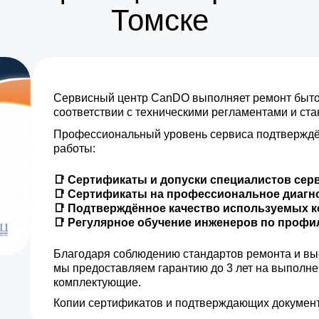
Томске
от 5 мин
от 15 мин
Сервисный центр CanDO выполняет ремонт бытов
от 35 мин
соответствии с техническими регламентами и ст
Профессиональный уровень сервиса подтверждё
от 30 мин
работы:
от 30 мин
📑 Сертификаты и допуски специалистов сер
📑 Сертификаты на профессиональное диагн
от 5 мин
📑 Подтверждённое качество используемых 
📑 Регулярное обучение инженеров по проф
от 15 мин
Благодаря соблюдению стандартов ремонта и вы
мы предоставляем гарантию до 3 лет на выполн
от 20 мин
комплектующие.
Копии сертификатов и подтверждающих документ
от 30 мин