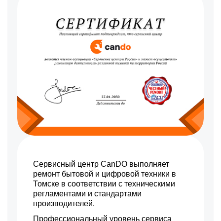
1300 р
Замена сигнальной платы
Заказать
1500 р
Замена резистора
Заказать
1500 р
Замена предохранителя
Заказать
1800 р
Замена платы обработки
Заказать
видеосигнала
1600 р
Замена конденсатора
Заказать
1200 р
Замена кнопок
Заказать
управления
1500 р
Замена ИК-приемника
Заказать
1200 р
Замена разъема AUX
Заказать
Сервисный центр CanDO выполняет
1200 р
ремонт бытовой и цифровой техники в
Замена SCART-разъема
Заказать
Томске в соответствии с техническими
регламентами и стандартами
1500 р
Замена шнура питания
Заказать
производителей.
1200 р
Замена разъема питания
Профессиональный уровень сервиса
Заказать