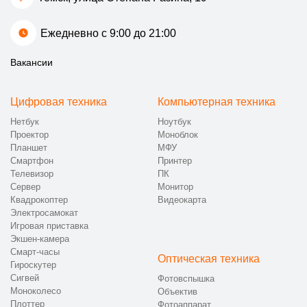
Ежедневно с 9:00 до 21:00
Вакансии
Цифровая техника
Компьютерная техника
Нетбук
Ноутбук
Проектор
Моноблок
Планшет
МФУ
Смартфон
Принтер
Телевизор
ПК
Сервер
Монитор
Квадрокоптер
Видеокарта
Электросамокат
Игровая приставка
Экшен-камера
Смарт-часы
Оптическая техника
Гироскутер
Сигвей
Фотовспышка
Моноколесо
Объектив
Плоттер
Фотоаппарат