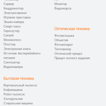
Сервер
Монитор
Квадрокоптер
Видеокарта
Электросамокат
Игровая приставка
Экшен-камера
Смарт-часы
Оптическая техника
Гироскутер
Сигвей
Фотовспышка
Моноколесо
Объектив
Плоттер
Фотоаппарат
Электронная книга
Тепловизор
Источник бесперебойного
Оптический прицел
питания
Прицел ночного видения
Синтезатор
Видеокамера
Бытовая техника
Вертикальный пылесос
Кофемашина
Робот-пылесос
Холодильник
Стиральная машина