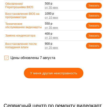
500 р
Обновление/
Заказать
Перепрошивка BIOS
1000 р
Восстановление BIOS на
Заказать
программаторе
550 р
Техническое
Заказать
обслуживание видеокарты
400 р
Замена конденсатора
Заказать
900 р
Восстановление после
Заказать
попадания влаги
900 р
Замена термопасты
Заказать
Цены обновлены 7 августа
600 р
Замена кулера
Заказать
У меня другая неисправность
400 р
Замена разъема
Заказать
800 р
Замена медных трубок
Заказать
Сервисный центр по ремонту видеокарт