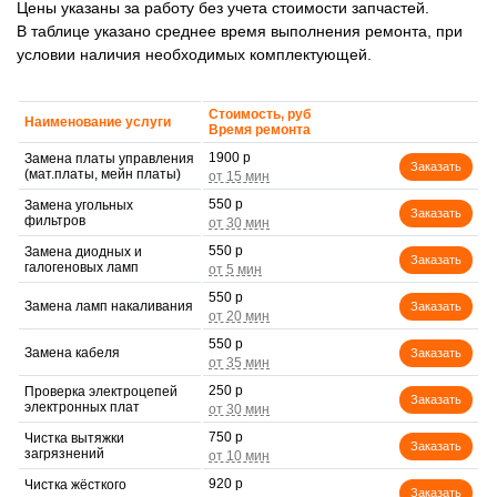
Цены указаны за работу без учета стоимости запчастей.
В таблице указано среднее время выполнения ремонта, при
условии наличия необходимых комплектующей.
Стоимость, руб
Наименование услуги
Время ремонта
1900 р
Замена платы управления
Заказать
(мат.платы, мейн платы)
550 р
Замена угольных
Заказать
фильтров
550 р
Замена диодных и
Заказать
галогеновых ламп
550 р
Замена ламп накаливания
Заказать
550 р
Замена кабеля
Заказать
250 р
Проверка электроцепей
Заказать
электронных плат
750 р
Чистка вытяжки
Заказать
загрязнений
920 р
Чистка жёсткого
Заказать