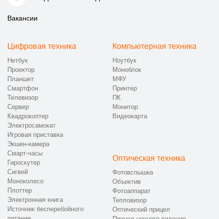
Вакансии
Цифровая техника
Компьютерная техника
Нетбук
Ноутбук
Проектор
Моноблок
Планшет
МФУ
Смартфон
Принтер
Телевизор
ПК
Сервер
Монитор
Квадрокоптер
Видеокарта
Электросамокат
Игровая приставка
Экшен-камера
Смарт-часы
Оптическая техника
Гироскутер
Сигвей
Фотовспышка
Моноколесо
Объектив
Плоттер
Фотоаппарат
Электронная книга
Тепловизор
Источник бесперебойного
Оптический прицел
питания
Прицел ночного видения